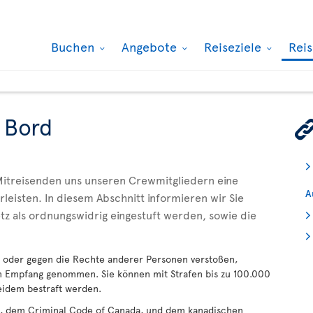
Buchen
Angebote
Reiseziele
Rei
 Bord
n Mitreisenden uns unseren Crewmitgliedern eine
A
eisten. In diesem Abschnitt informieren wir Sie
tz als ordnungswidrig eingestuft werden, sowie die
t oder gegen die Rechte anderer Personen verstoßen,
in Empfang genommen. Sie können mit Strafen bis zu 100.000
eidem bestraft werden.
, dem Criminal Code of Canada, und dem kanadischen