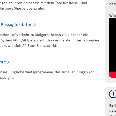
ngen an Ihren Reisepass mit dem Tool für Reise- und
bea
artners Sherpa überprüfen.
Wis
 Passagierdaten
nalen Luftverkehr zu steigern, haben viele Länder ein
ystem (APIS/API) etabliert, das die meisten internationalen
sich, wie sich APIS auf Sie auswirkt.
mme
unser Flugsicherheitsprogramme, das auf allen Flügen von,
da gilt.
Es l
Pas