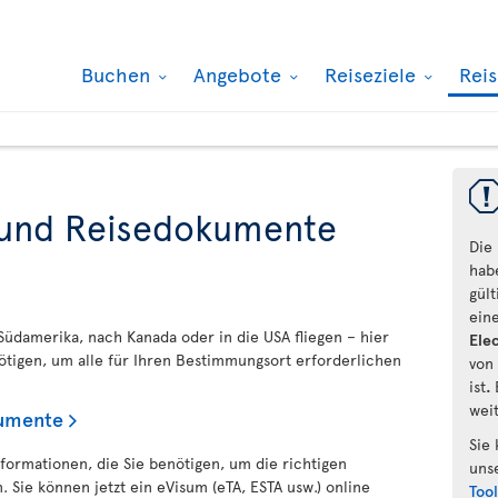
Buchen
Angebote
Reiseziele
Rei
 und Reisedokumente
Die
hab
gül
ein
Südamerika, nach Kanada oder in die USA fliegen – hier
Elec
nötigen, um alle für Ihren Bestimmungsort erforderlichen
von
ist
.
wei
kumente
Sie
nformationen, die Sie benötigen, um die richtigen
uns
 Sie können jetzt ein eVisum (eTA, ESTA usw.) online
Too