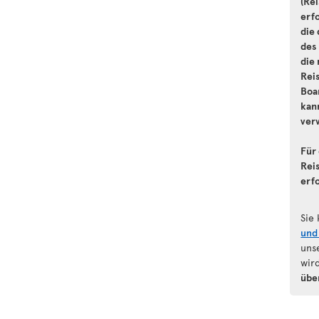
(Re
erf
die
des
die 
Rei
Boa
kann
ver
Für 
Reis
erf
Sie
und
uns
wir
übe