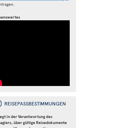
ntragen.
senswertes
ü
REISEPASSBESTIMMUNGEN
iegt in der Verantwortung des
sagiers, über gültige Reisedokumente