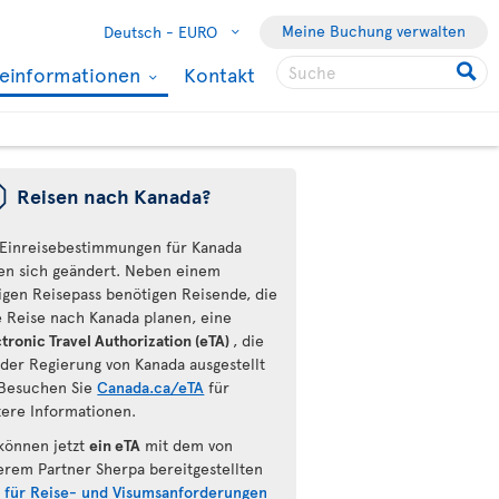
Meine Buchung verwalten
Deutsch -
EURO
seinformationen
Kontakt
ü
Reisen nach Kanada?
 Einreisebestimmungen für Kanada
en sich geändert. Neben einem
tigen Reisepass benötigen Reisende, die
e Reise nach Kanada planen, eine
tronic Travel Authorization (eTA)
, die
 der Regierung von Kanada ausgestellt
Besuchen Sie
Canada.ca/eTA
für
tere Informationen.
 können jetzt
ein eTA
mit dem von
erem Partner Sherpa bereitgestellten
l für Reise- und Visumsanforderungen