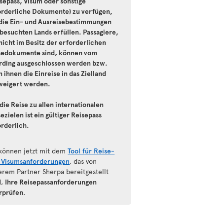
isepass, Visum oder sonstige
orderliche Dokumente) zu verfügen,
 die Ein- und Ausreisebestimmungen
 besuchten Lands erfüllen. Passagiere,
nicht im Besitz der erforderlichen
sedokumente sind, können vom
rding ausgeschlossen werden bzw.
 ihnen die Einreise in das Zielland
weigert werden.
die Reise zu allen internationalen
ezielen ist ein gültiger Reisepass
orderlich.
 können jetzt mit dem
Tool für Reise-
 Visumsanforderungen
, das von
erem Partner Sherpa bereitgestellt
d,
Ihre Reisepassanforderungen
rprüfen
.