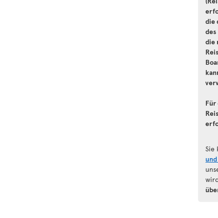
(Re
erf
die
des
die 
Rei
Boa
kann
ver
Für 
Reis
erf
Sie
und
uns
wir
übe