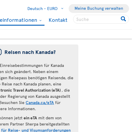
Meine Buchung verwalten
Deutsch -
EURO
seinformationen
Kontakt
ü
Reisen nach Kanada?
 Einreisebestimmungen für Kanada
en sich geändert. Neben einem
tigen Reisepass benötigen Reisende, die
e Reise nach Kanada planen, eine
tronic Travel Authorization (eTA)
, die
 der Regierung von Kanada ausgestellt
Besuchen Sie
Canada.ca/eTA
für
tere Informationen.
 können jetzt
ein eTA
mit dem von
erem Partner Sherpa bereitgestellten
l für Reise- und Visumsanforderungen