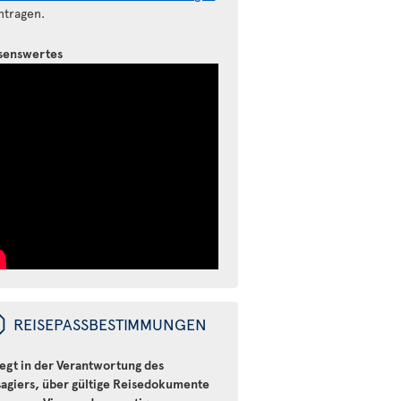
ntragen.
senswertes
ü
REISEPASSBESTIMMUNGEN
iegt in der Verantwortung des
sagiers, über gültige Reisedokumente