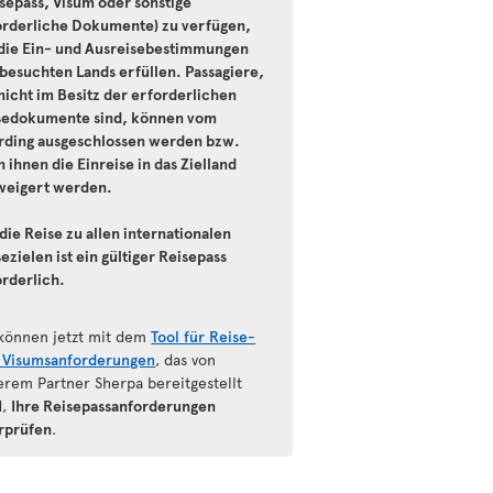
isepass, Visum oder sonstige
orderliche Dokumente) zu verfügen,
 die Ein- und Ausreisebestimmungen
 besuchten Lands erfüllen. Passagiere,
nicht im Besitz der erforderlichen
sedokumente sind, können vom
rding ausgeschlossen werden bzw.
 ihnen die Einreise in das Zielland
weigert werden.
die Reise zu allen internationalen
ezielen ist ein gültiger Reisepass
orderlich.
 können jetzt mit dem
Tool für Reise-
 Visumsanforderungen
, das von
erem Partner Sherpa bereitgestellt
d,
Ihre Reisepassanforderungen
rprüfen
.