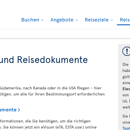
Buchen
Angebote
Reiseziele
Rei
 und Reisedokumente
Die
hab
gül
ein
Südamerika, nach Kanada oder in die USA fliegen – hier
Elec
nötigen, um alle für Ihren Bestimmungsort erforderlichen
von
ist
.
wei
kumente
Sie
nformationen, die Sie benötigen, um die richtigen
uns
 Sie können jetzt ein eVisum (eTA, ESTA usw.) online
Too