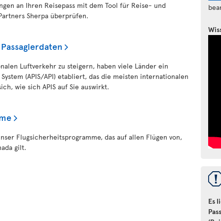
ngen an Ihren Reisepass mit dem Tool für Reise- und
bea
artners Sherpa überprüfen.
Wis
 Passagierdaten
nalen Luftverkehr zu steigern, haben viele Länder ein
ystem (APIS/API) etabliert, das die meisten internationalen
sich, wie sich APIS auf Sie auswirkt.
mme
unser Flugsicherheitsprogramme, das auf allen Flügen von,
da gilt.
Es l
Pas