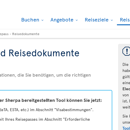
Buchen
Angebote
Reiseziele
Rei
epass - Reisedokumente
nd Reisedokumente
Die
hab
ationen, die Sie benötigen, um die richtigen
gül
ein
Elec
von
 Sherpa bereitgestellten Tool können Sie jetzt:
ist
.
wei
(eTA, ESTA, etc.) im Abschnitt "Visabestimmungen".
Sie
eit Ihres Reisepasses im Abschnitt "Erforderliche
uns
Too