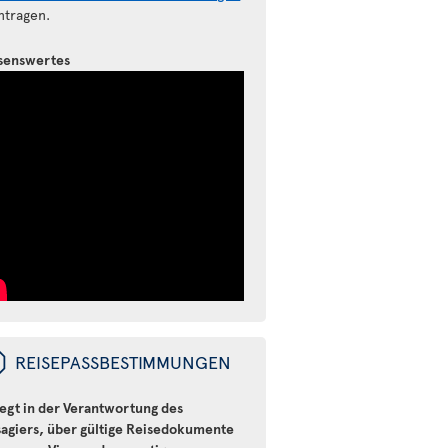
ntragen.
senswertes
ü
REISEPASSBESTIMMUNGEN
iegt in der Verantwortung des
sagiers, über gültige Reisedokumente