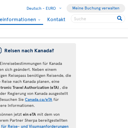
Meine Buchung verwalten
Deutsch -
EURO
seinformationen
Kontakt
ü
Reisen nach Kanada?
 Einreisebestimmungen für Kanada
en sich geändert. Neben einem
tigen Reisepass benötigen Reisende, die
e Reise nach Kanada planen, eine
tronic Travel Authorization (eTA)
, die
 der Regierung von Kanada ausgestellt
Besuchen Sie
Canada.ca/eTA
für
tere Informationen.
 können jetzt
ein eTA
mit dem von
erem Partner Sherpa bereitgestellten
l für Reise- und Visumsanforderungen