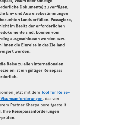
isepass, Visum oder sonstige
orderliche Dokumente) zu verfügen,
 die Ein- und Ausreisebestimmungen
 besuchten Lands erfüllen. Passagiere,
nicht im Besitz der erforderlichen
sedokumente sind, können vom
rding ausgeschlossen werden bzw.
 ihnen die Einreise in das Zielland
weigert werden.
die Reise zu allen internationalen
ezielen ist ein gültiger Reisepass
orderlich.
 können jetzt mit dem
Tool für Reise-
 Visumsanforderungen
, das von
erem Partner Sherpa bereitgestellt
d,
Ihre Reisepassanforderungen
rprüfen
.