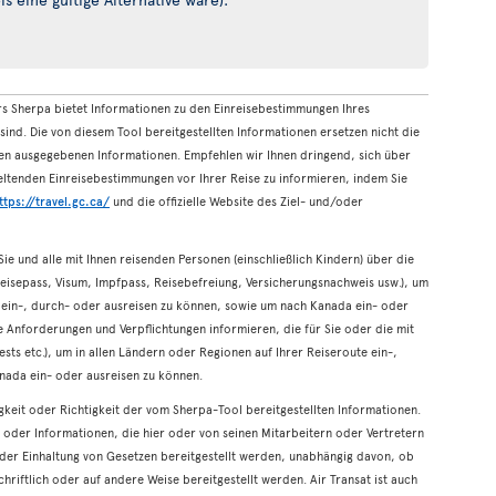
rs Sherpa bietet Informationen zu den Einreisebestimmungen Ihres
sind. Die von diesem Tool bereitgestellten Informationen ersetzen nicht die
n ausgegebenen Informationen. Empfehlen wir Ihnen dringend, sich über
 geltenden Einreisebestimmungen vor Ihrer Reise zu informieren, indem Sie
ttps://travel.gc.ca/
und die offizielle Website des Ziel- und/oder
 Sie und alle mit Ihnen reisenden Personen (einschließlich Kindern) über die
Reisepass, Visum, Impfpass, Reisebefreiung, Versicherungsnachweis usw.), um
e ein-, durch- oder ausreisen zu können, sowie um nach Kanada ein- oder
 Anforderungen und Verpflichtungen informieren, die für Sie oder die mit
ests etc.), um in allen Ländern oder Regionen auf Ihrer Reiseroute ein-,
nada ein- oder ausreisen zu können.
digkeit oder Richtigkeit der vom Sherpa-Tool bereitgestellten Informationen.
ng oder Informationen, die hier oder von seinen Mitarbeitern oder Vertretern
der Einhaltung von Gesetzen bereitgestellt werden, unabhängig davon, ob
riftlich oder auf andere Weise bereitgestellt werden. Air Transat ist auch