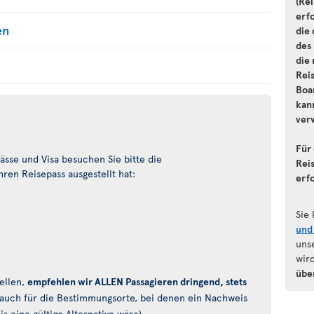
(Re
erf
en
die
des
die 
Rei
Boa
kann
ver
Für 
sse und Visa besuchen Sie bitte die
Reis
ren Reisepass ausgestellt hat:
erf
Sie
und
uns
wir
übe
ellen,
empfehlen wir ALLEN Passagieren dringend, stets
auch für die Bestimmungsorte, bei denen ein Nachweis
 eine gültige Alternative wäre).