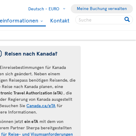
Meine Buchung verwalten
Deutsch -
EURO
seinformationen
Kontakt
ü
Reisen nach Kanada?
 Einreisebestimmungen für Kanada
en sich geändert. Neben einem
tigen Reisepass benötigen Reisende, die
e Reise nach Kanada planen, eine
tronic Travel Authorization (eTA)
, die
 der Regierung von Kanada ausgestellt
Besuchen Sie
Canada.ca/eTA
für
tere Informationen.
 können jetzt
ein eTA
mit dem von
erem Partner Sherpa bereitgestellten
l für Reise- und Visumsanforderungen