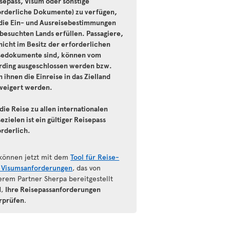
isepass, Visum oder sonstige
orderliche Dokumente) zu verfügen,
 die Ein- und Ausreisebestimmungen
 besuchten Lands erfüllen. Passagiere,
nicht im Besitz der erforderlichen
sedokumente sind, können vom
rding ausgeschlossen werden bzw.
 ihnen die Einreise in das Zielland
weigert werden.
die Reise zu allen internationalen
ezielen ist ein gültiger Reisepass
orderlich.
 können jetzt mit dem
Tool für Reise-
 Visumsanforderungen
, das von
erem Partner Sherpa bereitgestellt
d,
Ihre Reisepassanforderungen
rprüfen
.