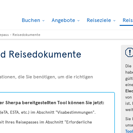
Buchen
Angebote
Reiseziele
Rei
epass - Reisedokumente
nd Reisedokumente
Die
hab
ationen, die Sie benötigen, um die richtigen
gül
ein
Elec
von
 Sherpa bereitgestellten Tool können Sie jetzt:
ist
.
wei
(eTA, ESTA, etc.) im Abschnitt "Visabestimmungen".
Sie
eit Ihres Reisepasses im Abschnitt "Erforderliche
uns
Too