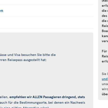
(Re
erf
en
die
des
die 
Rei
Boa
kann
ver
Für 
sse und Visa besuchen Sie bitte die
Reis
ren Reisepass ausgestellt hat:
erf
Sie
und
uns
wir
übe
ellen,
empfehlen wir ALLEN Passagieren dringend, stets
auch für die Bestimmungsorte, bei denen ein Nachweis
 eine gültige Alternative wäre).