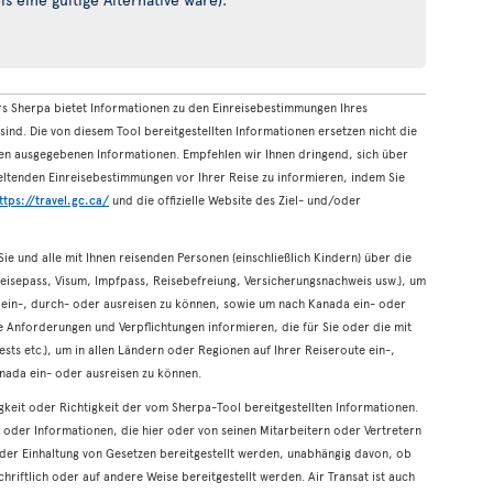
rs Sherpa bietet Informationen zu den Einreisebestimmungen Ihres
sind. Die von diesem Tool bereitgestellten Informationen ersetzen nicht die
n ausgegebenen Informationen. Empfehlen wir Ihnen dringend, sich über
 geltenden Einreisebestimmungen vor Ihrer Reise zu informieren, indem Sie
ttps://travel.gc.ca/
und die offizielle Website des Ziel- und/oder
 Sie und alle mit Ihnen reisenden Personen (einschließlich Kindern) über die
Reisepass, Visum, Impfpass, Reisebefreiung, Versicherungsnachweis usw.), um
e ein-, durch- oder ausreisen zu können, sowie um nach Kanada ein- oder
 Anforderungen und Verpflichtungen informieren, die für Sie oder die mit
ests etc.), um in allen Ländern oder Regionen auf Ihrer Reiseroute ein-,
nada ein- oder ausreisen zu können.
digkeit oder Richtigkeit der vom Sherpa-Tool bereitgestellten Informationen.
ng oder Informationen, die hier oder von seinen Mitarbeitern oder Vertretern
der Einhaltung von Gesetzen bereitgestellt werden, unabhängig davon, ob
riftlich oder auf andere Weise bereitgestellt werden. Air Transat ist auch