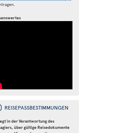
ntragen.
senswertes
ü
REISEPASSBESTIMMUNGEN
iegt in der Verantwortung des
sagiers, über gültige Reisedokumente