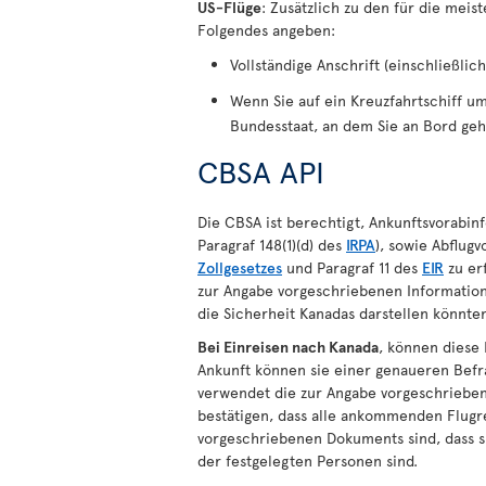
US-Flüge
: Zusätzlich zu den für die mei
Folgendes angeben:
Vollständige Anschrift (einschließlich
Wenn Sie auf ein Kreuzfahrtschiff u
Bundesstaat, an dem Sie an Bord ge
CBSA API
Die CBSA ist berechtigt, Ankunftsvorabin
Paragraf 148(1)(d) des
IRPA
), sowie Abflug
Zollgesetzes
und Paragraf 11 des
EIR
zu erf
zur Angabe vorgeschriebenen Information
die Sicherheit Kanadas darstellen könnte
Bei Einreisen nach Kanada
, können diese
Ankunft können sie einer genaueren Bef
verwendet die zur Angabe vorgeschriebe
bestätigen, dass alle ankommenden Flugre
vorgeschriebenen Dokuments sind, dass si
der festgelegten Personen sind.