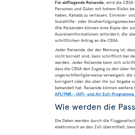
Für abfliegende Reisende
, wird die CBSA
Personen und Güter mit hohem Risiko bess
haben, Kanada zu verlassen. Einreise- u
Sozialhilfe- oder Strafverfolgungszwec
Alle Reisenden können eine Kopie der zu
Ausreiseinformationen anfordern, die übe
schriftlichen Antrag an die CBSA.
Jeder Reisende, der der Meinung ist, das
nicht korrekt sind, kann schriftlich bei 
werden. Jeder Reisende kann sich schrif
dass die CBSA den Zugang zu den über ih
ungerechtfertigterweise verweigert, die
korrigiert oder die über ihn zur Angabe 
behandelt hat. Reisende können weitere 
API/PNR-, IAPI- und Air Exit-Programme
Wie werden die Pass
Die Daten werden durch die Fluggesellsc
elektronisch an den Zoll übermittelt, be