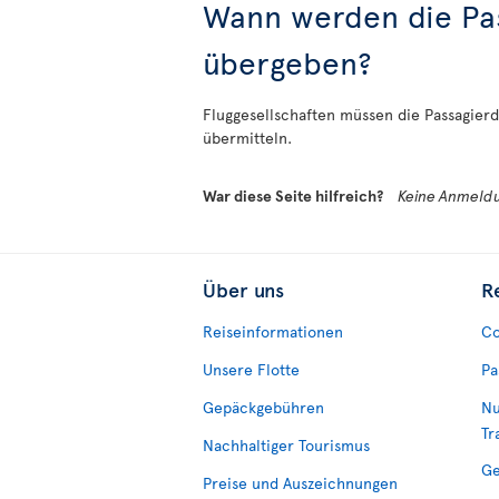
Wann werden die Pas
übergeben?
Fluggesellschaften müssen die Passagierd
übermitteln.
War diese Seite hilfreich?
Keine Anmeldu
Über uns
R
Reiseinformationen
Co
Unsere Flotte
Pa
Gepäckgebühren
Nu
Tr
Nachhaltiger Tourismus
Ge
Preise und Auszeichnungen