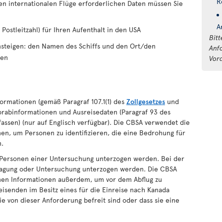
R
sten internationalen Flüge erforderlichen Daten müssen Sie
A
 Postleitzahl) für Ihren Aufenthalt in den USA
Bitt
msteigen: den Namen des Schiffs und den Ort/den
Anf
hen
Vor
formationen (gemäß Paragraf 107.1(1) des
Zollgesetzes
und
vorabinformationen und Ausreisedaten (Paragraf 93 des
assen) (nur auf Englisch verfügbar). Die CBSA verwendet die
en, um Personen zu identifizieren, die eine Bedrohung für
n.
 Personen einer Untersuchung unterzogen werden. Bei der
ragung oder Untersuchung unterzogen werden. Die CBSA
nen Informationen außerdem, um vor dem Abflug zu
isenden im Besitz eines für die Einreise nach Kanada
e von dieser Anforderung befreit sind oder dass sie eine