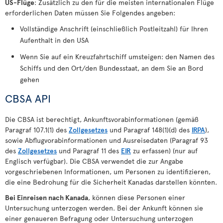
US-Flüge
: Zusätzlich zu den für die meisten internationalen Flüge
erforderlichen Daten müssen Sie Folgendes angeben:
Vollständige Anschrift (einschließlich Postleitzahl) für Ihren
Aufenthalt in den USA
Wenn Sie auf ein Kreuzfahrtschiff umsteigen: den Namen des
Schiffs und den Ort/den Bundesstaat, an dem Sie an Bord
gehen
CBSA API
Die CBSA ist berechtigt, Ankunftsvorabinformationen (gemäß
Paragraf 107.1(1) des
Zollgesetzes
und Paragraf 148(1)(d) des
IRPA
),
sowie Abflugvorabinformationen und Ausreisedaten (Paragraf 93
des
Zollgesetzes
und Paragraf 11 des
EIR
zu erfassen) (nur auf
Englisch verfügbar). Die CBSA verwendet die zur Angabe
vorgeschriebenen Informationen, um Personen zu identifizieren,
die eine Bedrohung für die Sicherheit Kanadas darstellen könnten.
Bei Einreisen nach Kanada
, können diese Personen einer
Untersuchung unterzogen werden. Bei der Ankunft können sie
einer genaueren Befragung oder Untersuchung unterzogen