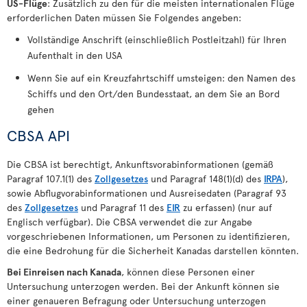
US-Flüge
: Zusätzlich zu den für die meisten internationalen Flüge
erforderlichen Daten müssen Sie Folgendes angeben:
Vollständige Anschrift (einschließlich Postleitzahl) für Ihren
Aufenthalt in den USA
Wenn Sie auf ein Kreuzfahrtschiff umsteigen: den Namen des
Schiffs und den Ort/den Bundesstaat, an dem Sie an Bord
gehen
CBSA API
Die CBSA ist berechtigt, Ankunftsvorabinformationen (gemäß
Paragraf 107.1(1) des
Zollgesetzes
und Paragraf 148(1)(d) des
IRPA
),
sowie Abflugvorabinformationen und Ausreisedaten (Paragraf 93
des
Zollgesetzes
und Paragraf 11 des
EIR
zu erfassen) (nur auf
Englisch verfügbar). Die CBSA verwendet die zur Angabe
vorgeschriebenen Informationen, um Personen zu identifizieren,
die eine Bedrohung für die Sicherheit Kanadas darstellen könnten.
Bei Einreisen nach Kanada
, können diese Personen einer
Untersuchung unterzogen werden. Bei der Ankunft können sie
einer genaueren Befragung oder Untersuchung unterzogen