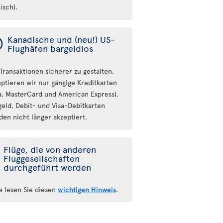
isch).
ý
Kanadische und (neu!) US-
Flughäfen bargeldlos
Transaktionen sicherer zu gestalten,
eptieren wir nur gängige Kreditkarten
sa, MasterCard und American Express).
geld, Debit- und Visa-Debitkarten
den nicht länger akzeptiert.
Flüge, die von anderen
Fluggesellschaften
durchgeführt werden
te lesen Sie diesen
wichtigen Hinweis
.