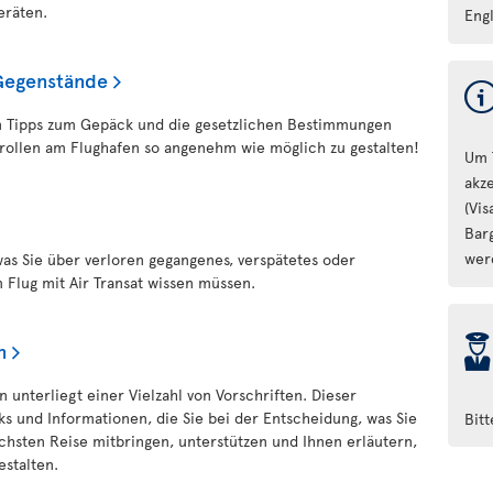
eräten.
Engl
Gegenstände
hen Tipps zum Gepäck und die gesetzlichen Bestimmungen
rollen am Flughafen so angenehm wie möglich zu gestalten!
Um 
akz
(Vi
Bar
wer
 was Sie über verloren gegangenes, verspätetes oder
Flug mit Air Transat wissen müssen.
þ
n
 unterliegt einer Vielzahl von Vorschriften. Dieser
nks und Informationen, die Sie bei der Entscheidung, was Sie
Bit
chsten Reise mitbringen, unterstützen und Ihnen erläutern,
estalten.