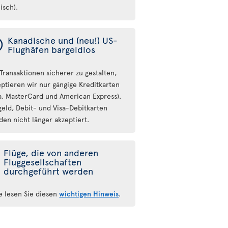
isch).
ý
Kanadische und (neu!) US-
Flughäfen bargeldlos
Transaktionen sicherer zu gestalten,
eptieren wir nur gängige Kreditkarten
sa, MasterCard und American Express).
geld, Debit- und Visa-Debitkarten
den nicht länger akzeptiert.
Flüge, die von anderen
Fluggesellschaften
durchgeführt werden
te lesen Sie diesen
wichtigen Hinweis
.