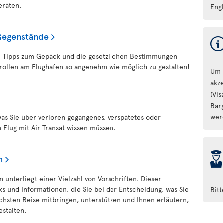
eräten.
Engl
Gegenstände
hen Tipps zum Gepäck und die gesetzlichen Bestimmungen
rollen am Flughafen so angenehm wie möglich zu gestalten!
Um 
akz
(Vi
Bar
wer
 was Sie über verloren gegangenes, verspätetes oder
Flug mit Air Transat wissen müssen.
þ
n
 unterliegt einer Vielzahl von Vorschriften. Dieser
nks und Informationen, die Sie bei der Entscheidung, was Sie
Bit
chsten Reise mitbringen, unterstützen und Ihnen erläutern,
estalten.