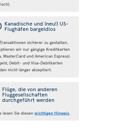
isch).
ý
Kanadische und (neu!) US-
Flughäfen bargeldlos
Transaktionen sicherer zu gestalten,
eptieren wir nur gängige Kreditkarten
sa, MasterCard und American Express).
geld, Debit- und Visa-Debitkarten
den nicht länger akzeptiert.
Flüge, die von anderen
Fluggesellschaften
durchgeführt werden
te lesen Sie diesen
wichtigen Hinweis
.