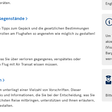
eräten.
Engl
Gegenstände
hen Tipps zum Gepäck und die gesetzlichen Bestimmungen
rollen am Flughafen so angenehm wie möglich zu gestalten!
Um 
akz
(Vi
Bar
wer
 was Sie über verloren gegangenes, verspätetes oder
Flug mit Air Transat wissen müssen.
þ
n
 unterliegt einer Vielzahl von Vorschriften. Dieser
nks und Informationen, die Sie bei der Entscheidung, was Sie
Bit
chsten Reise mitbringen, unterstützen und Ihnen erläutern,
estalten.