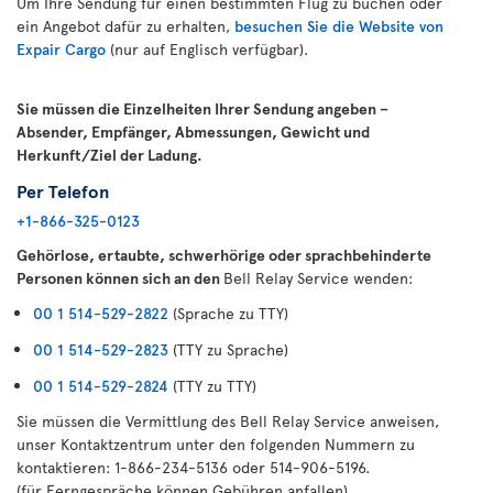
Um Ihre Sendung für einen bestimmten Flug zu buchen oder
ein Angebot dafür zu erhalten,
besuchen Sie die Website von
Expair Cargo
(nur auf Englisch verfügbar).
Sie müssen die Einzelheiten Ihrer Sendung angeben –
Absender, Empfänger, Abmessungen, Gewicht und
Herkunft/Ziel der Ladung.
Per Telefon
+1-866-325-0123
Gehörlose, ertaubte, schwerhörige oder sprachbehinderte
Personen können sich an den
Bell Relay Service wenden:
00 1 514-529-2822
(Sprache zu TTY)
00 1 514-529-2823
(TTY zu Sprache)
00 1 514-529-2824
(TTY zu TTY)
Sie müssen die Vermittlung des Bell Relay Service anweisen,
unser Kontaktzentrum unter den folgenden Nummern zu
kontaktieren: 1-866-234-5136 oder 514-906-5196.
(für Ferngespräche können Gebühren anfallen)