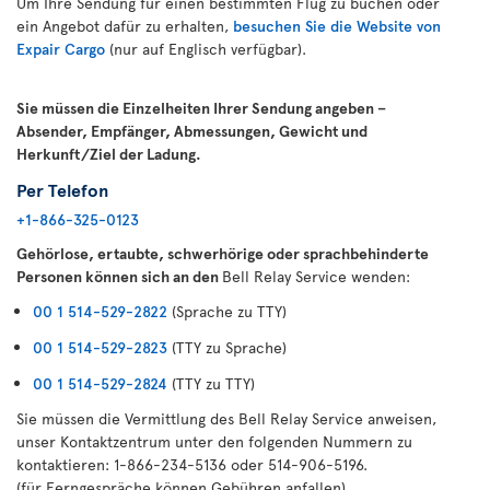
Um Ihre Sendung für einen bestimmten Flug zu buchen oder
ein Angebot dafür zu erhalten,
besuchen Sie die Website von
Expair Cargo
(nur auf Englisch verfügbar).
Sie müssen die Einzelheiten Ihrer Sendung angeben –
Absender, Empfänger, Abmessungen, Gewicht und
Herkunft/Ziel der Ladung.
Per Telefon
+1-866-325-0123
Gehörlose, ertaubte, schwerhörige oder sprachbehinderte
Personen können sich an den
Bell Relay Service wenden:
00 1 514-529-2822
(Sprache zu TTY)
00 1 514-529-2823
(TTY zu Sprache)
00 1 514-529-2824
(TTY zu TTY)
Sie müssen die Vermittlung des Bell Relay Service anweisen,
unser Kontaktzentrum unter den folgenden Nummern zu
kontaktieren: 1-866-234-5136 oder 514-906-5196.
(für Ferngespräche können Gebühren anfallen)