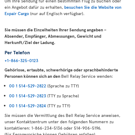
Um Ihre Sendung für einen bestimmten Flug zu buchen oder
ein Angebot dafür zu erhalten,
besuchen Sie die Website von
Expair Cargo
(nur auf Englisch verfügbar).
Sie müssen die Einzelheiten Ihrer Sendung angeben –
Absender, Empfänger, Abmessungen, Gewicht und
Herkunft/Ziel der Ladung.
Per Telefon
+1-866-325-0123
Gehörlose, ertaubte, schwerhörige oder sprachbehinderte
Personen können sich an den
Bell Relay Service wenden:
00 1 514-529-2822
(Sprache zu TTY)
00 1 514-529-2823
(TTY zu Sprache)
00 1 514-529-2824
(TTY zu TTY)
Sie müssen die Vermittlung des Bell Relay Service anweisen,
unser Kontaktzentrum unter den folgenden Nummern zu
kontaktieren: 1-866-234-5136 oder 514-906-5196.
(für Ferngespräche können Gebühren anfallen)