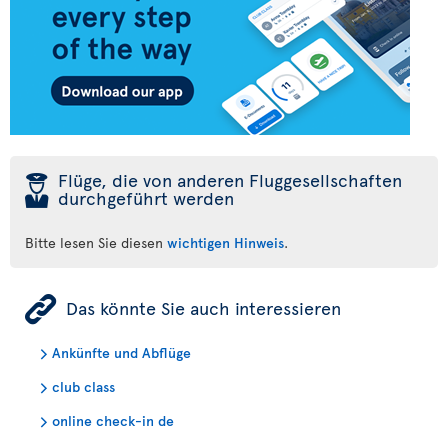
þ
Flüge, die von anderen Fluggesellschaften
durchgeführt werden
Bitte lesen Sie diesen
wichtigen Hinweis
.
ÿ
Das könnte Sie auch interessieren
Ankünfte und Abflüge
club class
online check-in de