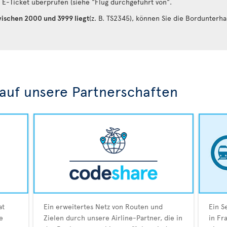
E-Ticket überprüfen (siehe "Flug durchgeführt von".
ischen 2000 und 3999 liegt
(z. B. TS2345), können Sie die Bordunterh
 auf unsere Partnerschaften
at
Ein erweitertes Netz von Routen und
Ein S
e
Zielen durch unsere Airline-Partner, die in
in Fr