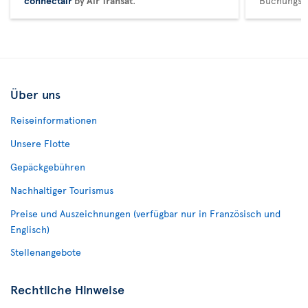
connectair
by Air Transat
.
Buchungsma
Über uns
Reiseinformationen
Unsere Flotte
Gepäckgebühren
Nachhaltiger Tourismus
Preise und Auszeichnungen (verfügbar nur in Französisch und
Englisch)
Stellenangebote
Rechtliche Hinweise