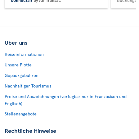
connectair
by Air Transat
.
Buchungsma
Über uns
Reiseinformationen
Unsere Flotte
Gepäckgebühren
Nachhaltiger Tourismus
Preise und Auszeichnungen (verfügbar nur in Französisch und
Englisch)
Stellenangebote
Rechtliche Hinweise