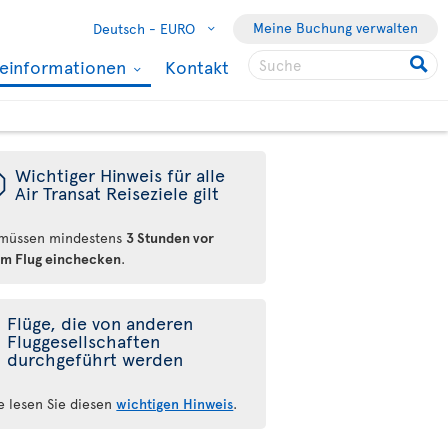
Meine Buchung verwalten
Deutsch -
EURO
seinformationen
Kontakt
ü
Wichtiger Hinweis für alle
Air Transat Reiseziele gilt
 müssen mindestens
3 Stunden vor
em Flug einchecken
.
Flüge, die von anderen
Fluggesellschaften
durchgeführt werden
te lesen Sie diesen
wichtigen Hinweis
.