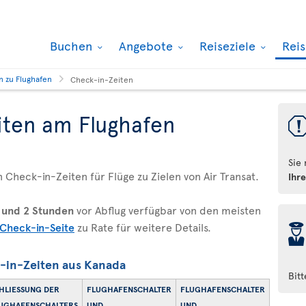
Buchen
Angebote
Reiseziele
Rei
n zu Flughafen
Check-in-Zeiten
iten am Flughafen
Sie
 Check-in-Zeiten für Flüge zu Zielen von Air Transat.
Ihr
 und 2 Stunden
vor Abflug verfügbar von den meisten
þ
-Check-in-Seite
zu Rate für weitere Details.
-in-Zeiten aus Kanada
Bit
HLIESSUNG DER F
FLUGHAFENSCHALTER
FLUGHAFENSCHALTER
GHAFENSCHALTERS
UND
UND