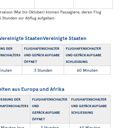
ison (Mai bis Oktober) können Passagiere, deren Flug
 6 Stunden vor Abflug aufgeben.
ereinigte StaatenVereinigte Staaten
NG DER F
FLUGHAFENSCHALTER
FLUGHAFENSCHALTER
SCHALTERS
UND GEPÄCKAUFGABE
UND GEPÄCKAUFGABE
ÖFFNET
SCHLIESSUNG
inuten
3 Stunden
60 Minuten
iten aus Europa und Afrika
ESSUNG DER F
FLUGHAFENSCHALTER
FLUGHAFENSCHALTER
AFENSCHALTERS
UND
UND GEPÄCKAUFGABE
GEPÄCKAUFGABE
SCHLIESSUNG
ÖFFNET
 Minuten (nur
3 Stunden
60 Minuten