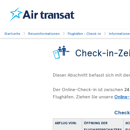
Startseite
Reiseinformationen
Flughäfen - Check-in
Informatione
Check-in-Ze
Dieser Abschnitt befasst sich mit den
Der Online-Check-in ist zwischen
24
Flughäfen. Ziehen Sie unsere
Online
Check
ABFLUG VON:
ÖFFNUNG DER
SC
FLUGHAFENSCHALTERS
LU