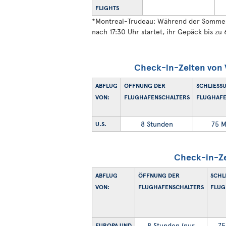
FLIGHTS
*
Montreal-Trudeau: Während der Sommersa
nach 17:30 Uhr startet, ihr Gepäck bis zu
Check-in-Zeiten von V
ABFLUG
ÖFFNUNG DER
SCHLIESSU
VON:
FLUGHAFENSCHALTERS
LUGHAFEN
8 Stunden
75 M
U.S.
Check-in-Ze
ABFLUG
ÖFFNUNG DER
SCHLI
VON:
FLUGHAFENSCHALTERS
LUGH
8 Stunden (nur
75
EUROPA UND