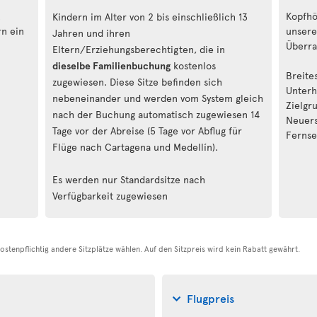
Kopfhö
Kindern im Alter von 2 bis einschließlich 13
rn ein
unsere
Jahren und ihren
Überra
Eltern/Erziehungsberechtigten, die in
dieselbe Familienbuchung
kostenlos
Breite
zugewiesen. Diese Sitze befinden sich
Unterh
nebeneinander und werden vom System gleich
Zielgr
nach der Buchung automatisch zugewiesen 14
Neuers
Tage vor der Abreise (5 Tage vor Abflug für
Fernse
Flüge nach Cartagena und Medellín).
Es werden nur Standardsitze nach
Verfügbarkeit zugewiesen
stenpflichtig andere Sitzplätze wählen. Auf den Sitzpreis wird kein Rabatt gewährt.
Flugpreis