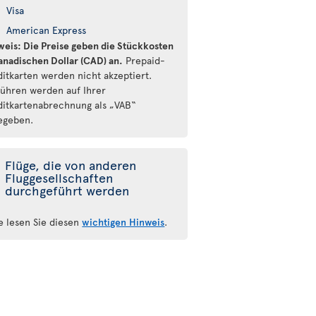
Visa
American Express
weis: Die Preise geben die Stückkosten
kanadischen Dollar (CAD) an.
Prepaid-
ditkarten werden nicht akzeptiert.
ühren werden auf Ihrer
ditkartenabrechnung als „VAB“
egeben.
Flüge, die von anderen
Fluggesellschaften
durchgeführt werden
te lesen Sie diesen
wichtigen Hinweis
.