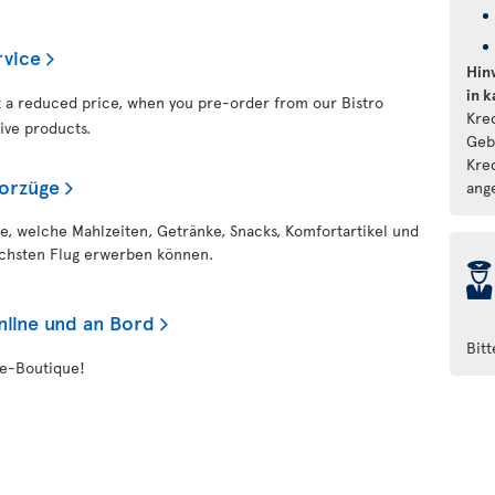
rvice
Hin
in 
at a reduced price, when you pre-order from our Bistro
Kre
ive products.
Geb
Kre
Vorzüge
ang
ie, welche Mahlzeiten, Getränke, Snacks, Komfortartikel und
ächsten Flug erwerben können.
þ
nline und an Bord
Bit
ee-Boutique!