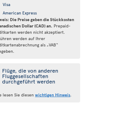
Visa
American Express
weis: Die Preise geben die Stückkosten
kanadischen Dollar (CAD) an.
Prepaid-
ditkarten werden nicht akzeptiert.
ühren werden auf Ihrer
ditkartenabrechnung als „VAB“
egeben.
Flüge, die von anderen
Fluggesellschaften
durchgeführt werden
te lesen Sie diesen
wichtigen Hinweis
.