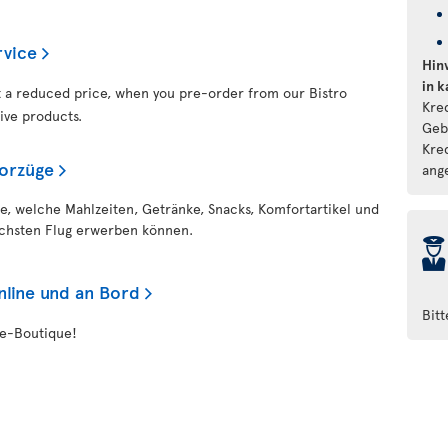
rvice
Hin
in 
at a reduced price, when you pre-order from our Bistro
Kre
ive products.
Geb
Kre
Vorzüge
ang
ie, welche Mahlzeiten, Getränke, Snacks, Komfortartikel und
ächsten Flug erwerben können.
þ
nline und an Bord
Bit
ee-Boutique!