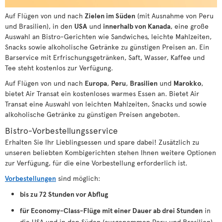
Auf Flügen von und nach
Zielen im Süden
(mit Ausnahme von Peru
und Brasilien), in den
USA
und
innerhalb von Kanada
, eine große
Auswahl an Bistro-Gerichten wie Sandwiches, leichte Mahlzeiten,
Snacks sowie alkoholische Getränke zu günstigen Preisen an. Ein
Barservice mit Erfrischungsgetränken, Saft, Wasser, Kaffee und
Tee steht kostenlos zur Verfügung.
Auf Flügen von und nach
Europa
,
Peru
,
Brasilien
und
Marokko
,
bietet Air Transat ein kostenloses warmes Essen an. Bietet Air
Transat eine Auswahl von leichten Mahlzeiten, Snacks und sowie
alkoholische Getränke zu günstigen Preisen angeboten.
Bistro-Vorbestellungsservice
Erhalten Sie Ihr Lieblingsessen und spare dabei! Zusätzlich zu
unseren beliebten Kombigerichten stehen Ihnen weitere Optionen
zur Verfügung, für die eine Vorbestellung erforderlich ist.
Vorbestellungen
sind möglich:
bis zu 72 Stunden vor Abflug
für Economy-Class-Flüge mit einer Dauer ab drei Stunden
in
die USA und in den Süden (ausgenommen Peru und Brasilien).