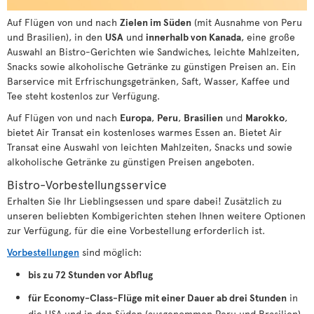
Auf Flügen von und nach
Zielen im Süden
(mit Ausnahme von Peru
und Brasilien), in den
USA
und
innerhalb von Kanada
, eine große
Auswahl an Bistro-Gerichten wie Sandwiches, leichte Mahlzeiten,
Snacks sowie alkoholische Getränke zu günstigen Preisen an. Ein
Barservice mit Erfrischungsgetränken, Saft, Wasser, Kaffee und
Tee steht kostenlos zur Verfügung.
Auf Flügen von und nach
Europa
,
Peru
,
Brasilien
und
Marokko
,
bietet Air Transat ein kostenloses warmes Essen an. Bietet Air
Transat eine Auswahl von leichten Mahlzeiten, Snacks und sowie
alkoholische Getränke zu günstigen Preisen angeboten.
Bistro-Vorbestellungsservice
Erhalten Sie Ihr Lieblingsessen und spare dabei! Zusätzlich zu
unseren beliebten Kombigerichten stehen Ihnen weitere Optionen
zur Verfügung, für die eine Vorbestellung erforderlich ist.
Vorbestellungen
sind möglich:
bis zu 72 Stunden vor Abflug
für Economy-Class-Flüge mit einer Dauer ab drei Stunden
in
die USA und in den Süden (ausgenommen Peru und Brasilien).