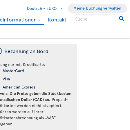
Meine Buchung verwalten
Deutsch -
EURO
seinformationen
Kontakt
ü
Bezahlung an Bord
lung nur mit Kreditkarte:
MasterCard
Visa
American Express
weis: Die Preise geben die Stückkosten
kanadischen Dollar (CAD) an.
Prepaid-
ditkarten werden nicht akzeptiert.
ühren werden auf Ihrer
ditkartenabrechnung als „VAB“
egeben.