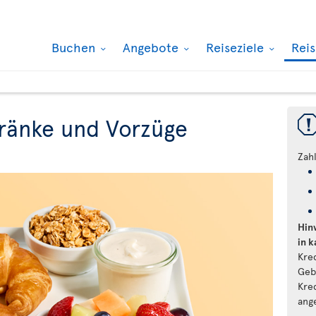
Buchen
Angebote
Reiseziele
Rei
ränke und Vorzüge
Zah
Hin
in 
Kre
Geb
Kre
ang