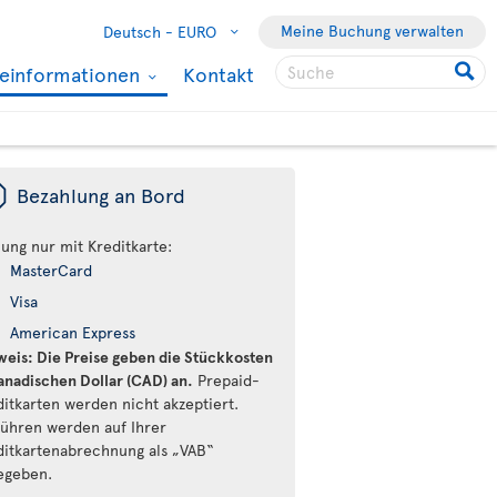
Meine Buchung verwalten
Deutsch -
EURO
seinformationen
Kontakt
ü
Bezahlung an Bord
lung nur mit Kreditkarte:
MasterCard
Visa
American Express
weis: Die Preise geben die Stückkosten
kanadischen Dollar (CAD) an.
Prepaid-
ditkarten werden nicht akzeptiert.
ühren werden auf Ihrer
ditkartenabrechnung als „VAB“
egeben.