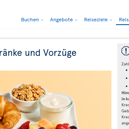
Buchen
Angebote
Reiseziele
Rei
ränke und Vorzüge
Zah
Hin
in 
Kre
Geb
Kre
ang