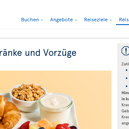
Buchen
Angebote
Reiseziele
Rei
ränke und Vorzüge
Zah
Hin
in 
Kre
Geb
Kre
ang