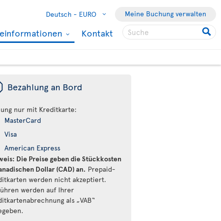
Meine Buchung verwalten
Deutsch -
EURO
seinformationen
Kontakt
ü
Bezahlung an Bord
lung nur mit Kreditkarte:
MasterCard
Visa
American Express
weis: Die Preise geben die Stückkosten
kanadischen Dollar (CAD) an.
Prepaid-
ditkarten werden nicht akzeptiert.
ühren werden auf Ihrer
ditkartenabrechnung als „VAB“
egeben.