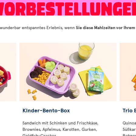
 wunderbar entspanntes Erlebnis, wenn
Sie diese Mahlzeiten vor Ihrem
Kinder-Bento-Box
Trio 
Sandwich mit Schinken und Frischkäse,
Quinoa
Brownies, Apfelmus, Karotten, Gurken,
Süßkar
Goldfish-Cracker
Bohnen