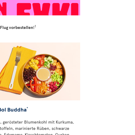
1
 Flug vorbestellen
!
Bol Buddha
*
, gerösteter Blumenkohl mit Kurkuma,
toffeln, marinierte Rüben, schwarze
, Edamame, Kirschtomaten, Gurken,