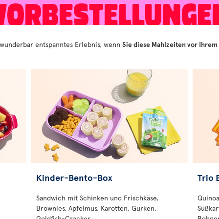
 wunderbar entspanntes Erlebnis, wenn
Sie diese Mahlzeiten vor Ihrem
Kinder-Bento-Box
Trio 
Sandwich mit Schinken und Frischkäse,
Quinoa
Brownies, Apfelmus, Karotten, Gurken,
Süßkar
Goldfish-Cracker
Bohnen