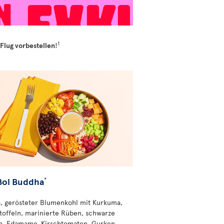
1
 Flug vorbestellen
!
Bol Buddha
*
, gerösteter Blumenkohl mit Kurkuma,
toffeln, marinierte Rüben, schwarze
, Edamame, Kirschtomaten, Gurken,