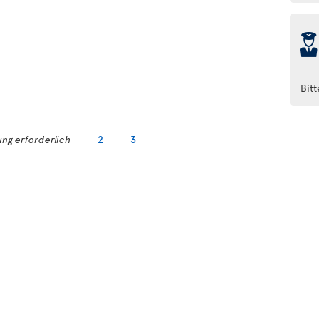
þ
Bit
ng erforderlich
2
3