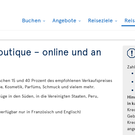
Buchen
Angebote
Reiseziele
Rei
utique – online und an
Zah
wischen 15 und 40 Prozent des empfohlenen Verkaufspreises
de, Kosmetik, Parfüms, Schmuck und vielem mehr.
üge in den Süden, in die Vereinigten Staaten, Peru,
Hin
in 
Kre
(verfügbar nur in Französisch und Englisch)
Geb
Kre
ang