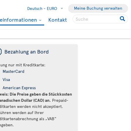
Meine Buchung verwalten
Deutsch -
EURO
seinformationen
Kontakt
ü
Bezahlung an Bord
lung nur mit Kreditkarte:
MasterCard
Visa
American Express
weis: Die Preise geben die Stückkosten
kanadischen Dollar (CAD) an.
Prepaid-
ditkarten werden nicht akzeptiert.
ühren werden auf Ihrer
ditkartenabrechnung als „VAB“
egeben.