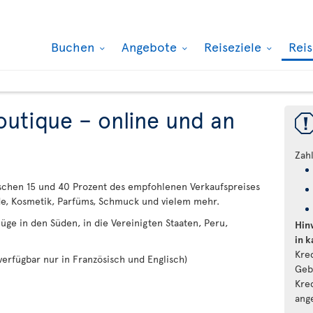
Buchen
Angebote
Reiseziele
Rei
utique – online und an
Zah
wischen 15 und 40 Prozent des empfohlenen Verkaufspreises
de, Kosmetik, Parfüms, Schmuck und vielem mehr.
üge in den Süden, in die Vereinigten Staaten, Peru,
Hin
in 
Kre
(verfügbar nur in Französisch und Englisch)
Geb
Kre
ang