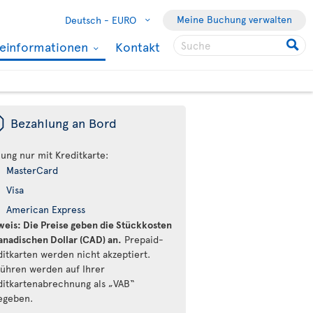
Meine Buchung verwalten
Deutsch -
EURO
seinformationen
Kontakt
ü
Bezahlung an Bord
lung nur mit Kreditkarte:
MasterCard
Visa
American Express
weis: Die Preise geben die Stückkosten
kanadischen Dollar (CAD) an.
Prepaid-
ditkarten werden nicht akzeptiert.
ühren werden auf Ihrer
ditkartenabrechnung als „VAB“
egeben.