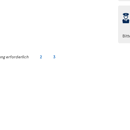
þ
Bit
ng erforderlich
2
3