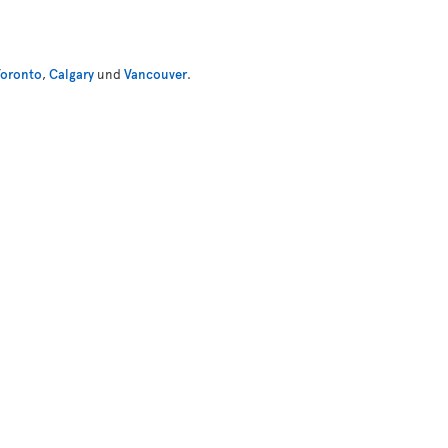
Toronto
,
Calgary
und
Vancouver
.