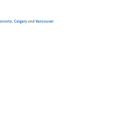
Toronto
,
Calgary
und
Vancouver
.