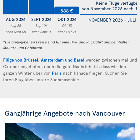
Keine Flüge verfügbar
von November 2026 nach Jul
588 €
AUG 2026
SEPT 2026
OKT 2026
NOVEMBER 2026 - JULI 
Aug 28
Sept 04
Okt 13
nach Sept 05
nach Sept 11
nach Okt 21
*Die angegebenen Preise sind für eine Hin- und Rückfahrt und beinhalten
Steuern und Gebühren
Flüge von
Brüssel
,
Amsterdam
und
Basel
werden zwischen Mai und
Oktober angeboten, doch die gute Nachricht ist, dass wir den
ganzen Winter über von
Paris
nach Kanada fliegen. Suchen Sie
Ihren Flug über unsere Suchmaschine.
Ganzjährige Angebote nach Vancouver