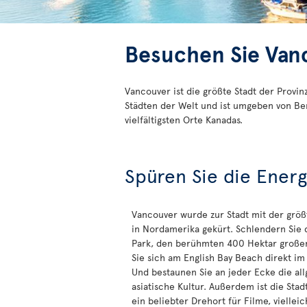
Besuchen Sie Van
Vancouver ist die größte Stadt der Provi
Städten der Welt und ist umgeben von Ber
vielfältigsten Orte Kanadas.
Spüren Sie die Energ
Vancouver wurde zur Stadt mit der größ
in Nordamerika gekürt. Schlendern Sie 
Park, den berühmten 400 Hektar großen
Sie sich am English Bay Beach direkt im
Und bestaunen Sie an jeder Ecke die al
asiatische Kultur. Außerdem ist die St
ein beliebter Drehort für Filme, vielleic