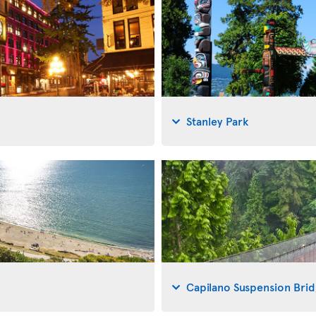
Stanley Park
Capilano Suspension Bri