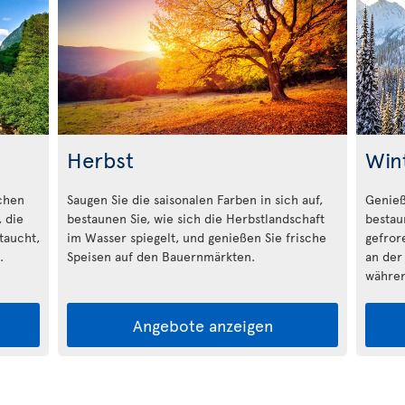
Herbst
Win
schen
Saugen Sie die saisonalen Farben in sich auf,
Genieß
 die
bestaunen Sie, wie sich die Herbstlandschaft
bestau
taucht,
im Wasser spiegelt, und genießen Sie frische
gefror
.
Speisen auf den Bauernmärkten.
an der
währen
Angebote anzeigen