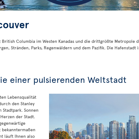
couver
nz British Columbia im Westen Kanadas und die drittgrößte Metropole d
gen, Stränden, Parks, Regenwäldern und dem Pazifik. Die Hafenstadt 
ie einer pulsierenden Weltstadt
ten Lebensqualität
durch den Stanley
 Stadtpark. Sonnen
 Herzen der Stadt.
lgegenwärtige
adt bekanntermaßen
ht läuft Ihnen also