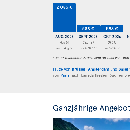
2 083 €
588 €
588 €
AUG 2026
SEPT 2026
OKT 2026
N
Aug 10
Sept 29
Okt 13
nach Aug 18
nach Okt 07
nach Okt 21
*Die angegebenen Preise sind für eine Hin- un
Flüge von
Brüssel
,
Amsterdam
und
Basel
von
Paris
nach Kanada fliegen. Suchen Si
Ganzjährige Angebo