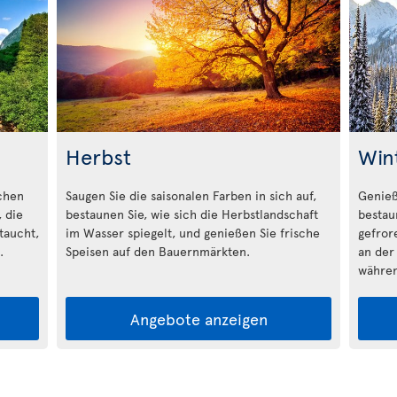
Herbst
Win
schen
Saugen Sie die saisonalen Farben in sich auf,
Genieß
 die
bestaunen Sie, wie sich die Herbstlandschaft
bestau
taucht,
im Wasser spiegelt, und genießen Sie frische
gefror
.
Speisen auf den Bauernmärkten.
an der
währen
Angebote anzeigen