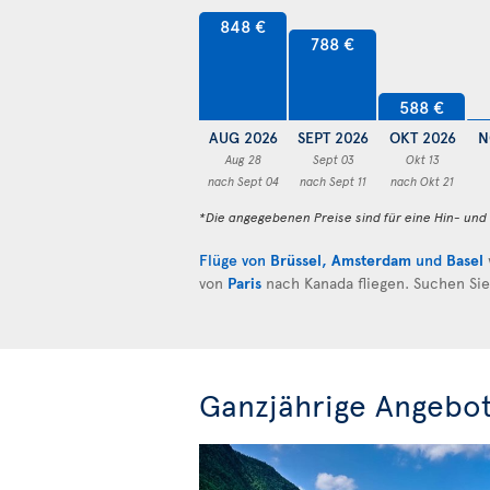
848 €
788 €
588 €
AUG 2026
SEPT 2026
OKT 2026
N
Aug 28
Sept 03
Okt 13
nach Sept 04
nach Sept 11
nach Okt 21
*Die angegebenen Preise sind für eine Hin- un
Flüge von
Brüssel
,
Amsterdam
und
Basel
von
Paris
nach Kanada fliegen. Suchen Si
Ganzjährige Angebo