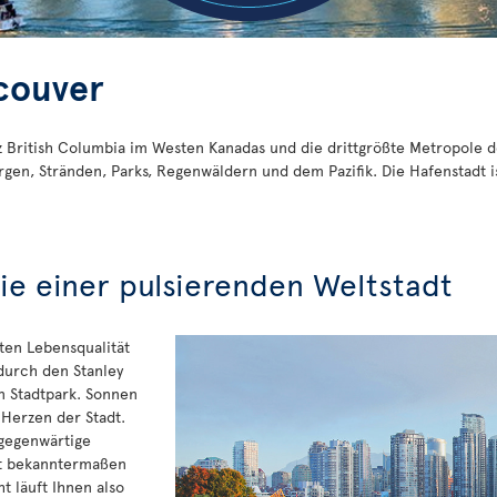
couver
nz British Columbia im Westen Kanadas und die drittgrößte Metropole d
gen, Stränden, Parks, Regenwäldern und dem Pazifik. Die Hafenstadt 
ie einer pulsierenden Weltstadt
ten Lebensqualität
durch den Stanley
 Stadtpark. Sonnen
 Herzen der Stadt.
lgegenwärtige
adt bekanntermaßen
ht läuft Ihnen also