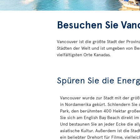
Besuchen Sie Van
Vancouver ist die größte Stadt der Provi
Städten der Welt und ist umgeben von Ber
vielfältigsten Orte Kanadas.
Spüren Sie die Energ
Vancouver wurde zur Stadt mit der größ
in Nordamerika gekürt. Schlendern Sie 
Park, den berühmten 400 Hektar großen
Sie sich am English Bay Beach direkt im
Und bestaunen Sie an jeder Ecke die al
asiatische Kultur. Außerdem ist die St
ein beliebter Drehort für Filme, vielleic