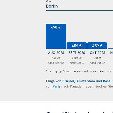
Von
698 €
459 €
459 €
AUG 2026
SEPT 2026
OKT 2026
N
Aug 26
Sept 25
Okt 16
nach Sept 03
nach Okt 01
nach Okt 22
*Die angegebenen Preise sind für eine Hin- un
Flüge von
Brüssel
,
Amsterdam
und
Basel
von
Paris
nach Kanada fliegen. Suchen Si