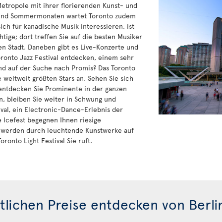
Metropole mit ihrer florierenden Kunst- und
- und Sommermonaten wartet Toronto zudem
sich für kanadische Musik interessieren, ist
ige; dort treffen Sie auf die besten Musiker
en Stadt. Daneben gibt es Live-Konzerte und
ronto Jazz Festival entdecken, einem sehr
ind auf der Suche nach Promis? Das Toronto
ie weltweit größten Stars an. Sehen Sie sich
entdecken Sie Prominente in der ganzen
n, bleiben Sie weiter in Schwung und
val, ein Electronic-Dance-Erlebnis der
e Icefest begegnen Ihnen riesige
e werden durch leuchtende Kunstwerke auf
ronto Light Festival Sie ruft.
lichen Preise entdecken von Berli