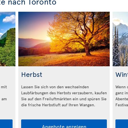
te nach Toronto
Herbst
Win
 mit
Lassen Sie sich von den wechselnden
Wenn d
Laubfärbungen des Herbsts verzaubern, kaufen
ganz i
h am
Sie auf den Freiluftmärkten ein und spüren Sie
Abente
die frische Herbstluft auf Ihren Wangen.
Festiv
Angebote anzeigen