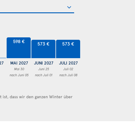
598 €
573 €
573 €
27
MAI 2027
JUNI 2027
JULI 2027
Mai 30
Juni 25
Juli 02
nach Juni 05
nach Juli 01
nach Juli 08
ist, dass wir den ganzen Winter über