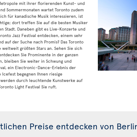
Metropole mit ihrer florierenden Kunst- und
- und Sommermonaten wartet Toronto zudem
sich für kanadische Musik interessieren, ist
ige; dort treffen Sie auf die besten Musiker
en Stadt. Daneben gibt es Live-Konzerte und
ronto Jazz Festival entdecken, einem sehr
ind auf der Suche nach Promis? Das Toronto
ie weltweit größten Stars an. Sehen Sie sich
entdecken Sie Prominente in der ganzen
n, bleiben Sie weiter in Schwung und
val, ein Electronic-Dance-Erlebnis der
e Icefest begegnen Ihnen riesige
e werden durch leuchtende Kunstwerke auf
ronto Light Festival Sie ruft.
lichen Preise entdecken von Berli