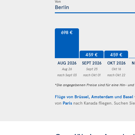
Von
698 €
459 €
459 €
AUG 2026
SEPT 2026
OKT 2026
N
Aug 26
Sept 25
Okt 16
nach Sept 03
nach Okt 01
nach Okt 22
*Die angegebenen Preise sind für eine Hin- un
Flüge von
Brüssel
,
Amsterdam
und
Basel
von
Paris
nach Kanada fliegen. Suchen Si