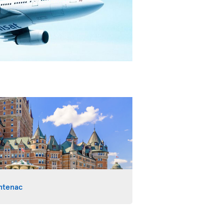
ntenac