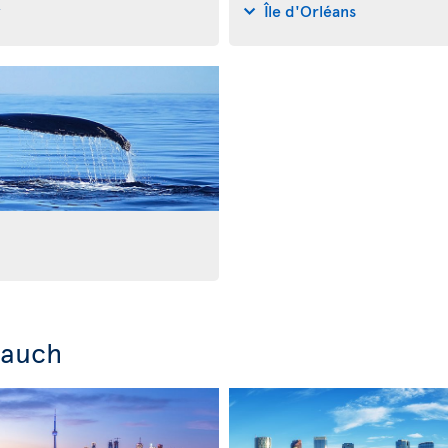
y
Île d'Orléans
 auch