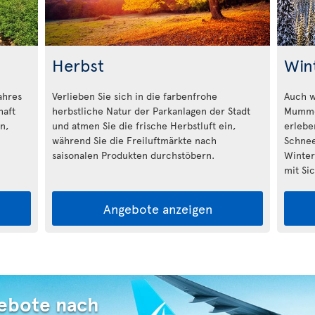
Herbst
Win
ahres
Verlieben Sie sich in die farbenfrohe
Auch w
haft
herbstliche Natur der Parkanlagen der Stadt
Mummel
n,
und atmen Sie die frische Herbstluft ein,
erlebe
während Sie die Freiluftmärkte nach
Schnee
saisonalen Produkten durchstöbern.
Winterf
mit Si
Angebote anzeigen
ebote nach