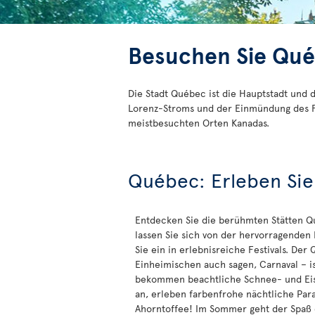
Besuchen Sie Qué
Die Stadt Québec ist die Hauptstadt und 
Lorenz-Stroms und der Einmündung des Flu
meistbesuchten Orten Kanadas.
Québec: Erleben Sie 
Entdecken Sie die berühmten Stätten Q
lassen Sie sich von der hervorragende
Sie ein in erlebnisreiche Festivals. Der
Einheimischen auch sagen, Carnaval – is
bekommen beachtliche Schnee- und Eis
an, erleben farbenfrohe nächtliche Pa
Ahorntoffee! Im Sommer geht der Spaß d