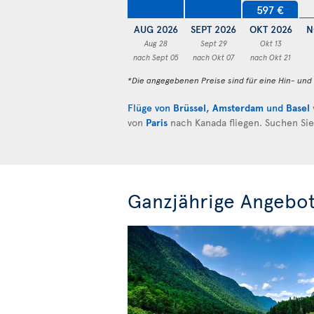
597 €
AUG 2026
SEPT 2026
OKT 2026
N
Aug 28
Sept 29
Okt 13
nach Sept 05
nach Okt 07
nach Okt 21
*Die angegebenen Preise sind für eine Hin- un
Flüge von
Brüssel
,
Amsterdam
und
Basel
von
Paris
nach Kanada fliegen. Suchen Si
Ganzjährige Angebo