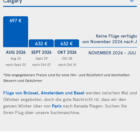
697 €
Keine Flüge verfügbar
von November 2026 nach Jul
632 €
632 €
AUG 2026
SEPT 2026
OKT 2026
NOVEMBER 2026 - JULI 
Aug 26
Sept 29
Okt 08
nach Sept 02
nach Okt 07
nach Okt 14
*Die angegebenen Preise sind für eine Hin- und Rückfahrt und beinhalten
Steuern und Gebühren
Flüge von
Brüssel
,
Amsterdam
und
Basel
werden zwischen Mai und
Oktober angeboten, doch die gute Nachricht ist, dass wir den
ganzen Winter über von
Paris
nach Kanada fliegen. Suchen Sie
Ihren Flug über unsere Suchmaschine.