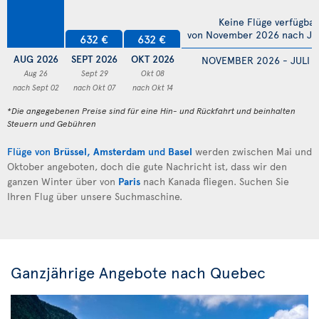
Keine Flüge verfügbar
von November 2026 nach Jul
632 €
632 €
AUG 2026
SEPT 2026
OKT 2026
NOVEMBER 2026 - JULI 
Aug 26
Sept 29
Okt 08
nach Sept 02
nach Okt 07
nach Okt 14
*Die angegebenen Preise sind für eine Hin- und Rückfahrt und beinhalten
Steuern und Gebühren
Flüge von
Brüssel
,
Amsterdam
und
Basel
werden zwischen Mai und
Oktober angeboten, doch die gute Nachricht ist, dass wir den
ganzen Winter über von
Paris
nach Kanada fliegen. Suchen Sie
Ihren Flug über unsere Suchmaschine.
Ganzjährige Angebote nach Quebec