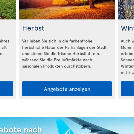
Herbst
Win
ahres
Verlieben Sie sich in die farbenfrohe
Auch w
haft
herbstliche Natur der Parkanlagen der Stadt
Mummel
n,
und atmen Sie die frische Herbstluft ein,
erlebe
während Sie die Freiluftmärkte nach
Schnee
saisonalen Produkten durchstöbern.
Winterf
mit Si
Angebote anzeigen
ebote nach