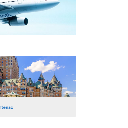
ntenac