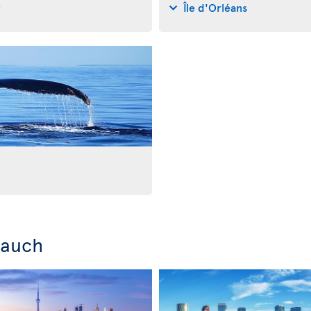
y
Île d'Orléans
 auch