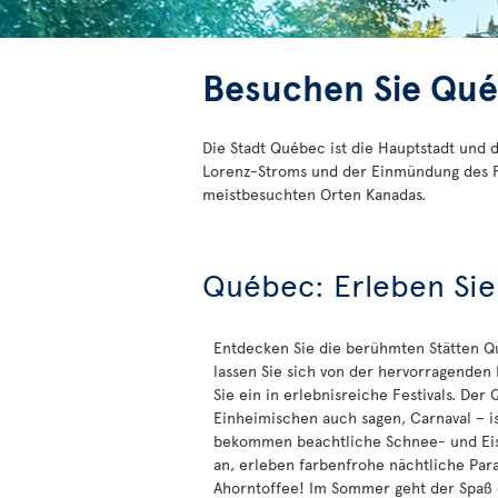
Besuchen Sie Qué
Die Stadt Québec ist die Hauptstadt und 
Lorenz-Stroms und der Einmündung des Flu
meistbesuchten Orten Kanadas.
Québec: Erleben Sie 
Entdecken Sie die berühmten Stätten Q
lassen Sie sich von der hervorragende
Sie ein in erlebnisreiche Festivals. Der
Einheimischen auch sagen, Carnaval – is
bekommen beachtliche Schnee- und Eis
an, erleben farbenfrohe nächtliche Pa
Ahorntoffee! Im Sommer geht der Spaß d