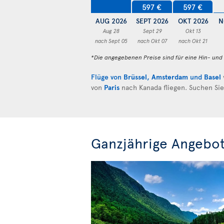
597 €
597 €
AUG 2026
SEPT 2026
OKT 2026
N
Aug 28
Sept 29
Okt 13
nach Sept 05
nach Okt 07
nach Okt 21
*Die angegebenen Preise sind für eine Hin- un
Flüge von
Brüssel
,
Amsterdam
und
Basel
von
Paris
nach Kanada fliegen. Suchen Si
Ganzjährige Angebo