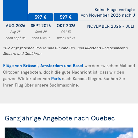
Keine Flüge verfügbar
von November 2026 nach Jul
597 €
597 €
AUG 2026
SEPT 2026
OKT 2026
NOVEMBER 2026 - JULI 
Aug 28
Sept 29
Okt 13
nach Sept 05
nach Okt 07
nach Okt 21
*Die angegebenen Preise sind für eine Hin- und Rückfahrt und beinhalten
Steuern und Gebühren
Flüge von
Brüssel
,
Amsterdam
und
Basel
werden zwischen Mai und
Oktober angeboten, doch die gute Nachricht ist, dass wir den
ganzen Winter über von
Paris
nach Kanada fliegen. Suchen Sie
Ihren Flug über unsere Suchmaschine.
Ganzjährige Angebote nach Quebec