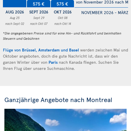
von November 2026 nach Mä
575 €
575 €
AUG 2026
SEPT 2026
OKT 2026
NOVEMBER 2026 - MÄRZ 
Aug 25
Sept 29
Okt 08
nach Sept 02
nach Okt 07
nach Okt 14
*Die angegebenen Preise sind für eine Hin- und Rückfahrt und beinhalten
Steuern und Gebühren
Flüge von
Brüssel
,
Amsterdam
und
Basel
werden zwischen Mai und
Oktober angeboten, doch die gute Nachricht ist, dass wir den
ganzen Winter über von
Paris
nach Kanada fliegen. Suchen Sie
Ihren Flug über unsere Suchmaschine.
Ganzjährige Angebote nach Montreal