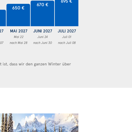
695 €
670 €
650 €
27
MAI 2027
JUNI 2027
JULI 2027
Mai 22
Juni 24
Juli 01
 07
nach Mai 28
nach Juni 30
nach Juli 08
ist, dass wir den ganzen Winter über