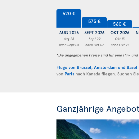
620 €
575 €
560 €
AUG 2026
SEPT 2026
OKT 2026
N
Aug 28
Sept 29
Okt 13
nach Sept 05
nach Okt 07
nach Okt 21
*Die angegebenen Preise sind für eine Hin- un
Flüge von
Brüssel
,
Amsterdam
und
Basel
von
Paris
nach Kanada fliegen. Suchen Si
Ganzjährige Angebo