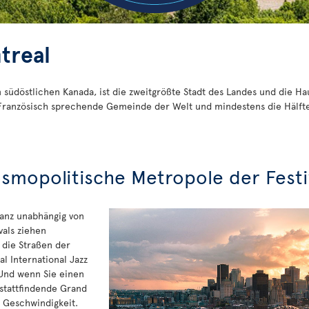
treal
 südöstlichen Kanada, ist die zweitgrößte Stadt des Landes und die Ha
 Französisch sprechende Gemeinde der Welt und mindestens die Hälft
osmopolitische Metropole der Festi
ganz unabhängig von
vals ziehen
 die Straßen der
al International Jazz
. Und wenn Sie einen
 stattfindende Grand
n Geschwindigkeit.