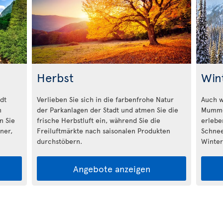
Herbst
Win
dt
Verlieben Sie sich in die farbenfrohe Natur
Auch w
n
der Parkanlagen der Stadt und atmen Sie die
Mummel
n Sie
frische Herbstluft ein, während Sie die
erlebe
üner,
Freiluftmärkte nach saisonalen Produkten
Schnee
durchstöbern.
Wintera
Angebote anzeigen