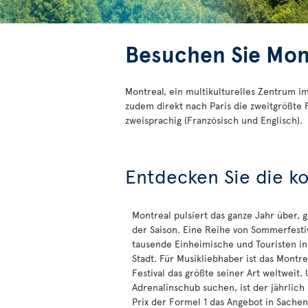
Besuchen Sie Mon
Montreal, ein multikulturelles Zentrum im
zudem direkt nach Paris die zweitgrößte
zweisprachig (Französisch und Englisch).
Entdecken Sie die k
Montreal pulsiert das ganze Jahr über, 
der Saison. Eine Reihe von Sommerfesti
tausende Einheimische und Touristen in
Stadt. Für Musikliebhaber ist das Montre
Festival das größte seiner Art weltweit
Adrenalinschub suchen, ist der jährlich
Prix der Formel 1 das Angebot in Sache