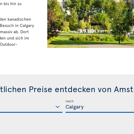
 bis hin zu
u den kanadischen
 Besuch in Calgary
massiv ab. Dort
den und sich im
 Outdoor-
tlichen Preise entdecken von Ams
nach