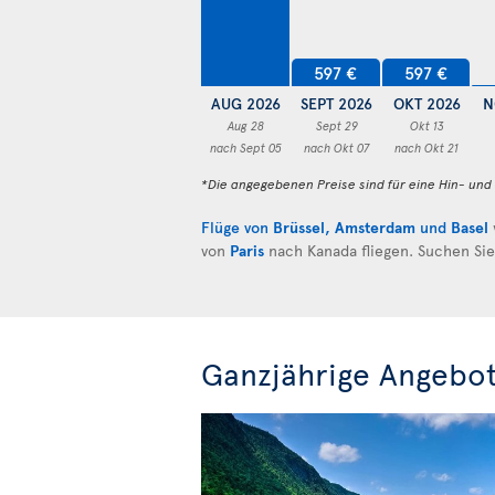
597 €
597 €
AUG 2026
SEPT 2026
OKT 2026
N
Aug 28
Sept 29
Okt 13
nach Sept 05
nach Okt 07
nach Okt 21
*Die angegebenen Preise sind für eine Hin- un
Flüge von
Brüssel
,
Amsterdam
und
Basel
von
Paris
nach Kanada fliegen. Suchen Si
Ganzjährige Angebot