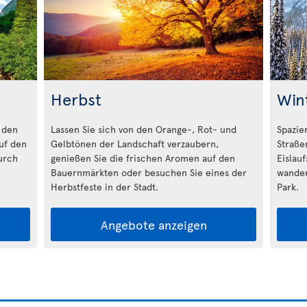
Herbst
Win
 den
Lassen Sie sich von den Orange-, Rot- und
Spazie
auf den
Gelbtönen der Landschaft verzaubern,
Straße
urch
genießen Sie die frischen Aromen auf den
Eislau
Bauernmärkten oder besuchen Sie eines der
wander
Herbstfeste in der Stadt.
Park.
Angebote anzeigen