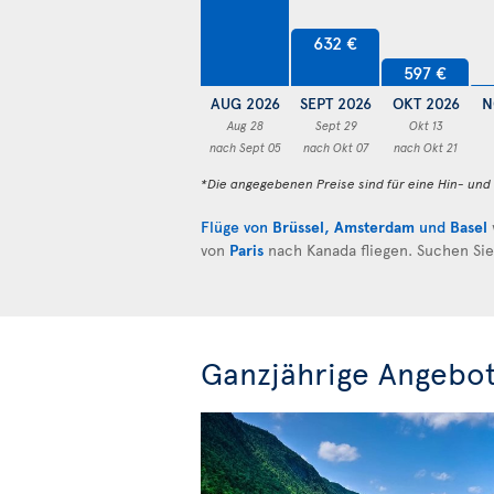
632 €
597 €
AUG 2026
SEPT 2026
OKT 2026
N
Aug 28
Sept 29
Okt 13
nach Sept 05
nach Okt 07
nach Okt 21
*Die angegebenen Preise sind für eine Hin- un
Flüge von
Brüssel
,
Amsterdam
und
Basel
von
Paris
nach Kanada fliegen. Suchen Si
Ganzjährige Angebot