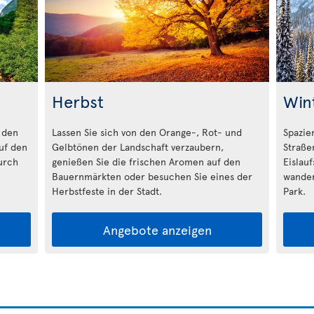
Herbst
Win
 den
Lassen Sie sich von den Orange-, Rot- und
Spazie
auf den
Gelbtönen der Landschaft verzaubern,
Straße
urch
genießen Sie die frischen Aromen auf den
Eislau
Bauernmärkten oder besuchen Sie eines der
wander
Herbstfeste in der Stadt.
Park.
Angebote anzeigen