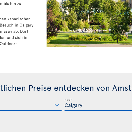
 bis hin zu
u den kanadischen
 Besuch in Calgary
massiv ab. Dort
den und sich im
 Outdoor-
tlichen Preise entdecken von Ams
nach