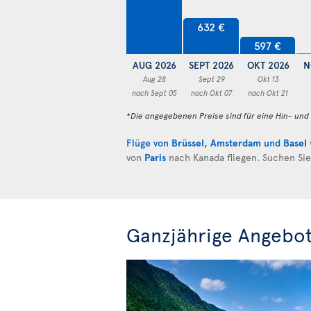
632 €
597 €
AUG 2026
SEPT 2026
OKT 2026
N
Aug 28
Sept 29
Okt 13
nach Sept 05
nach Okt 07
nach Okt 21
*Die angegebenen Preise sind für eine Hin- un
Flüge von
Brüssel
,
Amsterdam
und
Basel
von
Paris
nach Kanada fliegen. Suchen Si
Ganzjährige Angebot