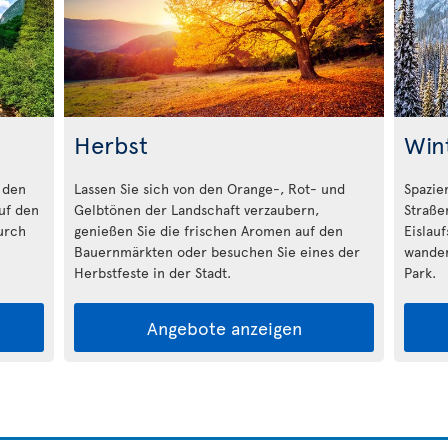
Herbst
Win
 den
Lassen Sie sich von den Orange-, Rot- und
Spazie
auf den
Gelbtönen der Landschaft verzaubern,
Straße
urch
genießen Sie die frischen Aromen auf den
Eislau
Bauernmärkten oder besuchen Sie eines der
wander
Herbstfeste in der Stadt.
Park.
Angebote anzeigen