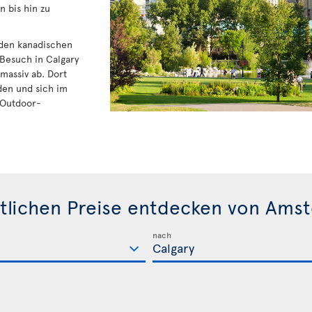
 bis hin zu
u den kanadischen
 Besuch in Calgary
massiv ab. Dort
den und sich im
 Outdoor-
tlichen Preise entdecken von Ams
nach