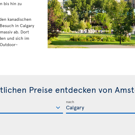
 bis hin zu
u den kanadischen
 Besuch in Calgary
massiv ab. Dort
den und sich im
 Outdoor-
tlichen Preise entdecken von Ams
nach