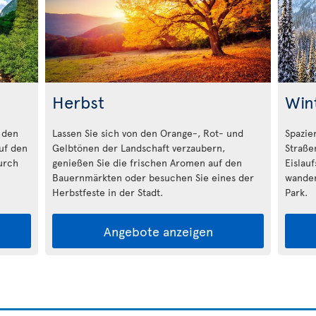
Herbst
Win
 den
Lassen Sie sich von den Orange-, Rot- und
Spazie
auf den
Gelbtönen der Landschaft verzaubern,
Straße
urch
genießen Sie die frischen Aromen auf den
Eislau
Bauernmärkten oder besuchen Sie eines der
wander
Herbstfeste in der Stadt.
Park.
Angebote anzeigen