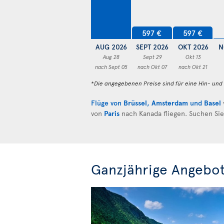
597 €
597 €
AUG 2026
SEPT 2026
OKT 2026
N
Aug 28
Sept 29
Okt 13
nach Sept 05
nach Okt 07
nach Okt 21
*Die angegebenen Preise sind für eine Hin- un
Flüge von
Brüssel
,
Amsterdam
und
Basel
von
Paris
nach Kanada fliegen. Suchen Si
Ganzjährige Angebot