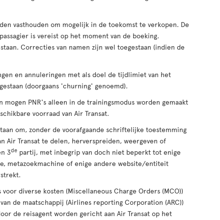
den vasthouden om mogelijk in de toekomst te verkopen. De
 passagier is vereist op het moment van de boeking.
estaan. Correcties van namen zijn wel toegestaan (indien de
en en annuleringen met als doel de tijdlimiet van het
oegestaan (doorgaans 'churning' genoemd).
den mogen PNR's alleen in de trainingsmodus worden gemaakt
eschikbare voorraad van Air Transat.
staan om, zonder de voorafgaande schriftelijke toestemming
van Air Transat te delen, herverspreiden, weergeven of
de
en 3
partij, met inbegrip van doch niet beperkt tot enige
ine, metazoekmachine of enige andere website/entiteit
strekt.
voor diverse kosten (Miscellaneous Charge Orders (MCO))
an de maatschappij (Airlines reporting Corporation (ARC))
oor de reisagent worden gericht aan Air Transat op het