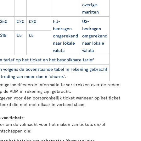
overige
markten
$50
€20
£20
EU-
US-
bedragen
bedragen
$15
€5
£5
omgerekend
omgerekend
naar lokale
naar lokale
valuta
valuta
n tarief op het ticket en het beschikbare tarief
 volgens de bovenstaande tabel in rekening gebracht
rtreding van meer dan 6 'churns'.
e en gespecificeerde informatie te verstrekken over de reden
p de ADM in rekening zijn gebracht.
tgeven voor één oorspronkelijk ticket wanneer op het ticket
eerd die niet met elkaar in verband staan.
 van tickets:
voor om de volmacht voor het maken van tickets en/of
entschappen die:
n met het betalen van debetnota's/facturen voor