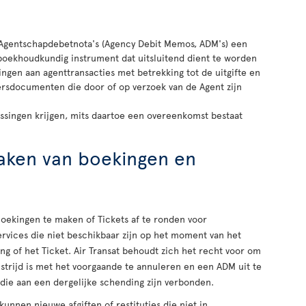
Agentschapdebetnota's (Agency Debit Memos, ADM's) een
 boekhoudkundig instrument dat uitsluitend dient te worden
ngen aan agenttransacties met betrekking tot de uitgifte en
rsdocumenten die door of op verzoek van de Agent zijn
ssingen krijgen, mits daartoe een overeenkomst bestaat
aken van boekingen en
Boekingen te maken of Tickets af te ronden voor
ervices die niet beschikbaar zijn op het moment van het
g of het Ticket. Air Transat behoudt zich het recht voor om
 strijd is met het voorgaande te annuleren en een ADM uit te
die aan een dergelijke schending zijn verbonden.
unnen nieuwe afgiften of restituties die niet in