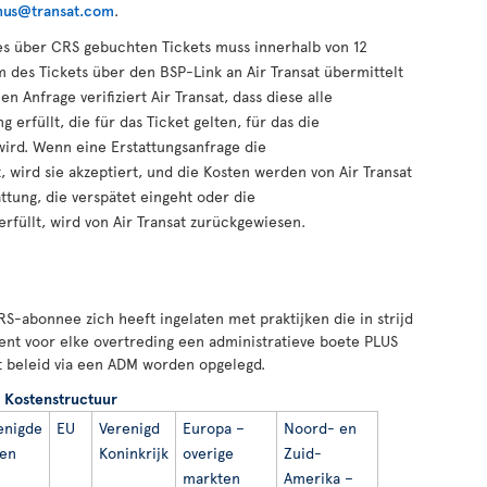
enus@transat.com
.
es über CRS gebuchten Tickets muss innerhalb von 12
des Tickets über den BSP-Link an Air Transat übermittelt
n Anfrage verifiziert Air Transat, dass diese alle
 erfüllt, die für das Ticket gelten, für das die
wird. Wenn eine Erstattungsanfrage die
 wird sie akzeptiert, und die Kosten werden von Air Transat
attung, die verspätet eingeht oder die
rfüllt, wird von Air Transat zurückgewiesen.
CRS-abonnee zich heeft ingelaten met praktijken die in strijd
agent voor elke overtreding een administratieve boete PLUS
t beleid via een ADM worden opgelegd.
Kostenstructuur
enigde
EU
Verenigd
Europa –
Noord- en
ten
Koninkrijk
overige
Zuid-
markten
Amerika –