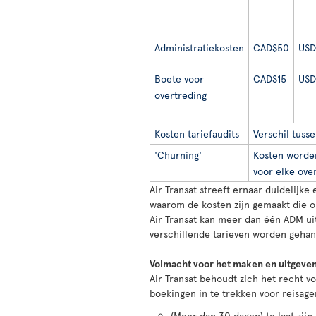
Administratiekosten
CAD$50
USD
Boete voor
CAD$15
USD
overtreding
Kosten tariefaudits
Verschil tusse
'Churning'
Kosten worden
voor elke ove
Air Transat streeft ernaar duidelijk
waarom de kosten zijn gemaakt die o
Air Transat kan meer dan één ADM ui
verschillende tarieven worden gehant
Volmacht voor het maken en uitgeven
Air Transat behoudt zich het recht 
boekingen in te trekken voor reisag
(Meer dan 30 dagen) te laat zij