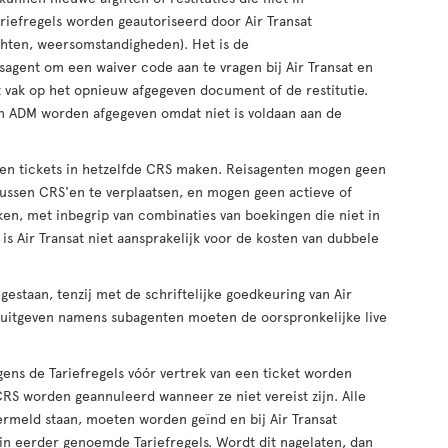
iefregels worden geautoriseerd door Air Transat
chten, weersomstandigheden). Het is de
sagent om een waiver code aan te vragen bij Air Transat en
 vak op het opnieuw afgegeven document of de restitutie.
en ADM worden afgegeven omdat niet is voldaan aan de
en tickets in hetzelfde CRS maken. Reisagenten mogen geen
ussen CRS'en te verplaatsen, en mogen geen actieve of
en, met inbegrip van combinaties van boekingen die niet in
s Air Transat niet aansprakelijk voor de kosten van dubbele
gestaan, tenzij met de schriftelijke goedkeuring van Air
s uitgeven namens subagenten moeten de oorspronkelijke live
ns de Tariefregels vóór vertrek van een ticket worden
CRS worden geannuleerd wanneer ze niet vereist zijn. Alle
vermeld staan, moeten worden geïnd en bij Air Transat
 in eerder genoemde Tariefregels. Wordt dit nagelaten, dan