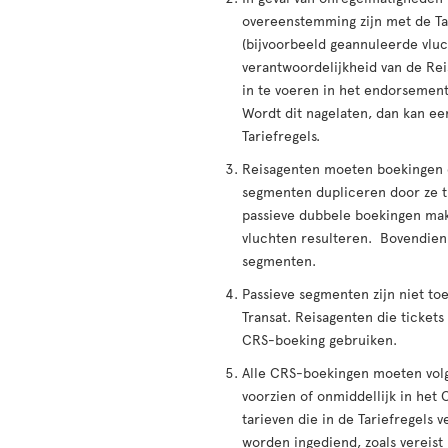
overeenstemming zijn met de Tar
(bijvoorbeeld geannuleerde vlu
verantwoordelijkheid van de Rei
in te voeren in het endorsement
Wordt dit nagelaten, dan kan e
Tariefregels.
Reisagenten moeten boekingen 
segmenten dupliceren door ze t
passieve dubbele boekingen mak
vluchten resulteren. Bovendien i
segmenten.
Passieve segmenten zijn niet toe
Transat. Reisagenten die ticket
CRS-boeking gebruiken.
Alle CRS-boekingen moeten volge
voorzien of onmiddellijk in het 
tarieven die in de Tariefregels 
worden ingediend, zoals vereist