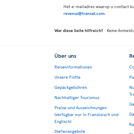
Het e-mailadres waarop u contact k
revenus@transat.com
.
War diese Seite hilfreich?
Keine Anmeldu
Über uns
R
Reiseinformationen
Co
Unsere Flotte
Pa
Gepäckgebühren
Nu
Tr
Nachhaltiger Tourismus
Ge
Preise und Auszeichnungen
Da
(verfügbar nur in Französisch und
Englisch)
Re
Stellenangebote